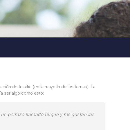
ción de tu sitio (en la mayoría de los temas). La
ría ser algo como esto:
ngo un perrazo llamado Duque y me gustan las