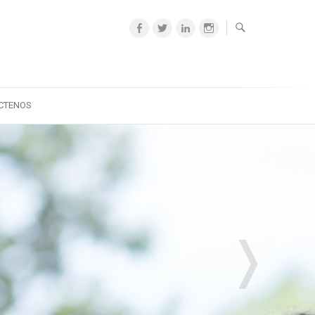
facebook
twitter
linkedin
Instagram
CTENOS
❭