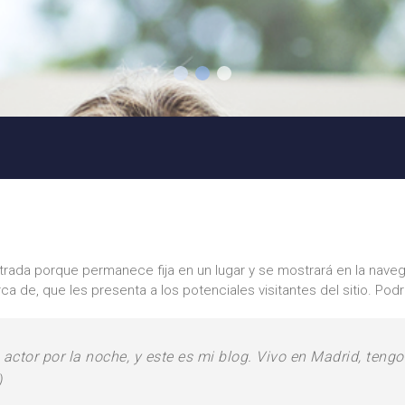
trada porque permanece fija en un lugar y se mostrará en la navega
 de, que les presenta a los potenciales visitantes del sitio. Pod
a actor por la noche, y este es mi blog. Vivo en Madrid, te
)