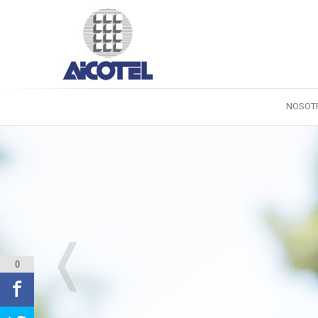
NOSOT
❬
0