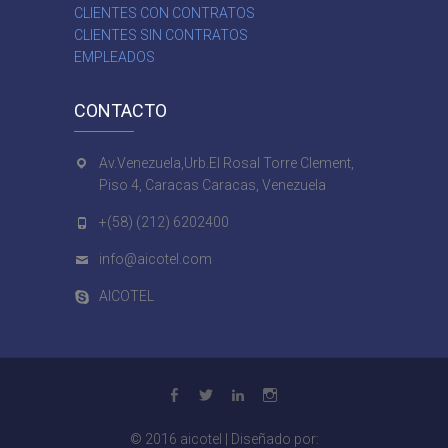
CLIENTES CON CONTRATOS
CLIENTES SIN CONTRATOS
EMPLEADOS
CONTACTO
Av.Venezuela,Urb.El Rosal Torre Clement,
Piso 4, Caracas Caracas, Venezuela
+(58) (212) 6202400
info@aicotel.com
AICOTEL
facebook
twitter
linkedin
Instagram
© 2016
aicotel
| Diseñado por: