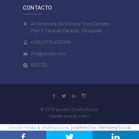
CONTACTO
Av.Venezuela,Urb.El Rosal Torre Clement,
Piso 4, Caracas Caracas, Venezuela
+(58) (212) 6202400
info@aicotel.com
AICOTEL
facebook
twitter
linkedin
Instagram
© 2016
aicotel
| Diseñado por:
tuwebcaracas.com
|
Social media & sharing icons
powered by UltimatelySocial